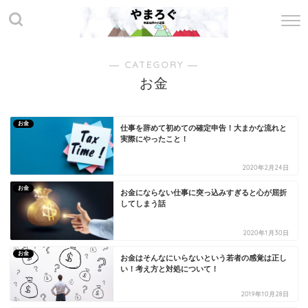
― CATEGORY ―
お金
お金
仕事を辞めて初めての確定申告！大まかな流れと
実際にやったこと！
2020年2月24日
お金
お金にならない仕事に突っ込みすぎると心が屈折
してしまう話
2020年1月30日
お金
お金はそんなにいらないという若者の感覚は正し
い！考え方と対処について！
2019年10月28日