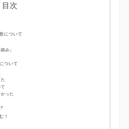
目次
歌について
影踏み』
について
象
った
いて
なかった
？
む！