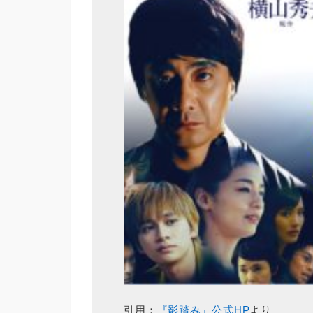
引用：
『影踏み』公式HP
より