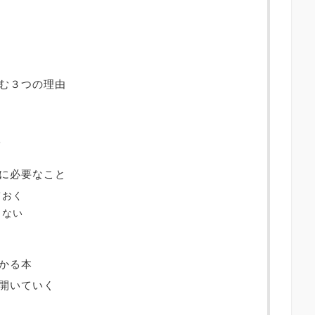
く
む３つの理由
る
に必要なこと
ておく
しない
かる本
開いていく