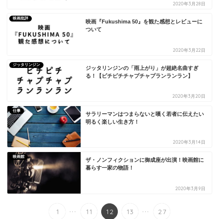
2020年3月28日
映画批評
映画『Fukushima 50』を観た感想とレビューに
ついて
2020年3月22日
ジッタリンジン
ジッタリンジンの「雨上がり」が超絶名曲すぎ
る！【ピチピチチャプチャプランランラン】
2020年3月20日
仕事
サラリーマンはつまらないと嘆く若者に伝えたい
明るく楽しい生き方！
2020年3月14日
映画館
ザ・ノンフィクションに御成座が出演！映画館に
暮らす一家の物語！
2020年3月9日
...
...
1
11
12
13
27