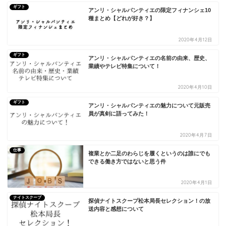
ギフト
アンリ・シャルパンティエの限定フィナンシェ10
種まとめ【どれが好き？】
2020年4月12日
ギフト
アンリ・シャルパンティエの名前の由来、歴史、
業績やテレビ特集について！
2020年4月10日
ギフト
アンリ・シャルパンティエの魅力について元販売
員が真剣に語ってみた！
2020年4月7日
仕事
複業とか二足のわらじを履くというのは誰にでも
できる働き方ではないと思う件
2020年4月1日
ナイトスクープ
探偵ナイトスクープ松本局長セレクション！の放
送内容と感想について