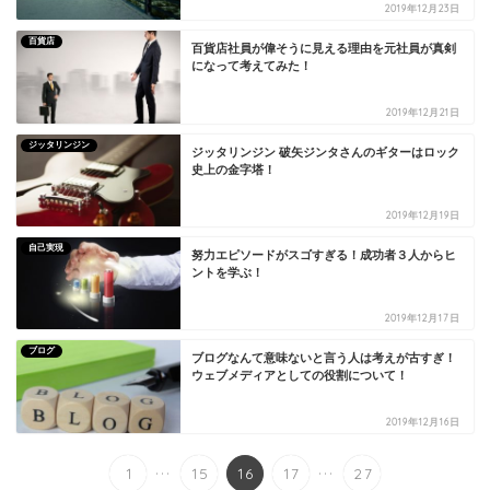
2019年12月23日
百貨店
百貨店社員が偉そうに見える理由を元社員が真剣
になって考えてみた！
2019年12月21日
ジッタリンジン
ジッタリンジン 破矢ジンタさんのギターはロック
史上の金字塔！
2019年12月19日
自己実現
努力エピソードがスゴすぎる！成功者３人からヒ
ントを学ぶ！
2019年12月17日
ブログ
ブログなんて意味ないと言う人は考えが古すぎ！
ウェブメディアとしての役割について！
2019年12月16日
...
...
1
15
16
17
27