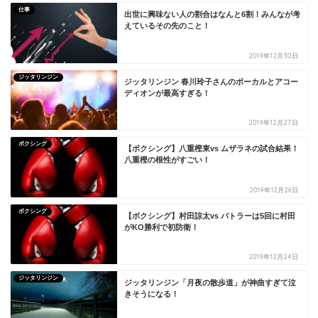
仕事
出世に興味ない人の割合はなんと6割！みんなが考
えているその先のこと！
2019年12月30日
ジッタリンジン
ジッタリンジン 春川玲子さんのボーカルとアコー
ディオンが最高すぎる！
2019年12月27日
ボクシング
【ボクシング】八重樫東vs ムザラネの試合結果！
八重樫の根性がすごい！
2019年12月26日
ボクシング
【ボクシング】村田諒太vs バトラーは5回に村田
がKO勝利で初防衛！
2019年12月24日
ジッタリンジン
ジッタリンジン「月夜の散歩道」が神曲すぎて泣
きそうになる！